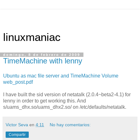
linuxmaniac
domingo, 8 de febrero de 2009
TimeMachine with lenny
Ubuntu as mac file server and TimeMachine Volume
web_post.pdf
I have built the sid version of netatalk (2.0.4~beta2-4.1) for
lenny in order to get working this. And
s/uams_dhx.so/uams_dhx2.so/ on /etc/defaults/netatalk.
Victor Seva
en
4:11
No hay comentarios:
Compartir