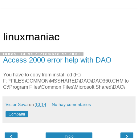
linuxmaniac
lunes, 14 de diciembre de 2009
Access 2000 error help with DAO
You have to copy from install cd (F:)
F:PFILES\COMMON\MSSHARED\DAO\DAO360.CHM to
C:\Program Files\Common Files\Microsoft Shared\DAO\
Victor Seva
en
10:14
No hay comentarios:
Compartir
‹
›
Inicio