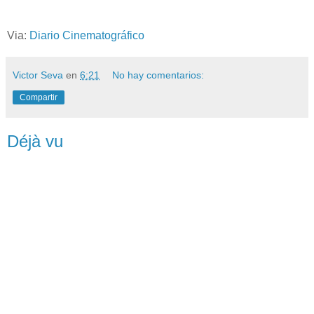
Via:
Diario Cinematográfico
Victor Seva
en
6:21
No hay comentarios:
Compartir
Déjà vu