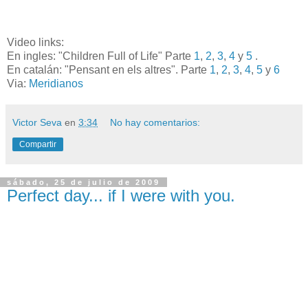
Video links:
En ingles: "Children Full of Life" Parte
1
,
2
,
3
,
4
y
5
.
En catalán: "Pensant en els altres". Parte
1
,
2
,
3
,
4
,
5
y
6
Via:
Meridianos
Victor Seva
en
3:34
No hay comentarios:
Compartir
sábado, 25 de julio de 2009
Perfect day... if I were with you.