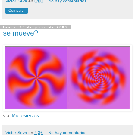
Victor Seva
en
6:00
No hay comentarios:
Compartir
lunes, 15 de junio de 2009
se mueve?
via:
Microsiervos
Victor Seva
en
4:36
No hay comentarios: