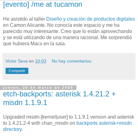
[evento] /me at tucamon
He asistido al taller
Diseño y creación de productos digitales
en Camon Alicante. No conocía este espacio y me ha
parecido muy interesante. Creo que lo están aprovechando
y se está utilizando de una manera racional. Me sorprendió
que hubiera Macs en la sala.
Victor Seva
en
10:03
No hay comentarios:
Compartir
jueves, 26 de marzo de 2009
etch-backports: asterisk 1.4.21.2 +
misdn 1.1.9.1
Upgraded misdn-[kernel|user] to 1.1.9.1 version and asterisk
to 1.4.21.2-4 with chan_misdn on
backports asterisk+misdn
directory
.