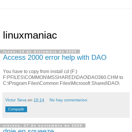
linuxmaniac
lunes, 14 de diciembre de 2009
Access 2000 error help with DAO
You have to copy from install cd (F:)
F:PFILES\COMMON\MSSHARED\DAO\DAO360.CHM to
C:\Program Files\Common Files\Microsoft Shared\DAO\
Victor Seva
en
10:14
No hay comentarios:
Compartir
viernes, 27 de noviembre de 2009
dnie en squeeze