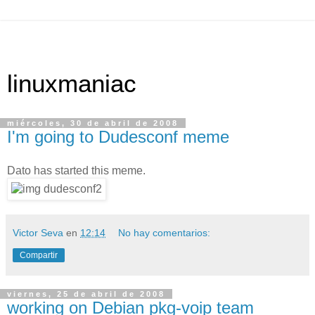
linuxmaniac
miércoles, 30 de abril de 2008
I'm going to Dudesconf meme
Dato has started this meme.
Victor Seva
en
12:14
No hay comentarios:
Compartir
viernes, 25 de abril de 2008
working on Debian pkg-voip team