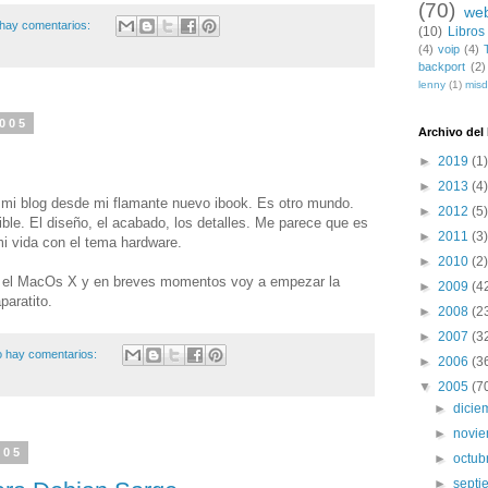
(70)
we
hay comentarios:
(10)
Libros
(4)
voip
(4)
backport
(2)
lenny
(1)
mis
2005
Archivo del
►
2019
(1)
►
2013
(4)
mi blog desde mi flamante nuevo ibook. Es otro mundo.
►
2012
(5)
ible. El diseño, el acabado, los detalles. Me parece que es
►
2011
(3)
i vida con el tema hardware.
►
2010
(2)
 el MacOs X y en breves momentos voy a empezar la
►
2009
(4
paratito.
►
2008
(2
►
2007
(3
 hay comentarios:
►
2006
(3
▼
2005
(7
►
dici
►
novi
005
►
octub
►
sept