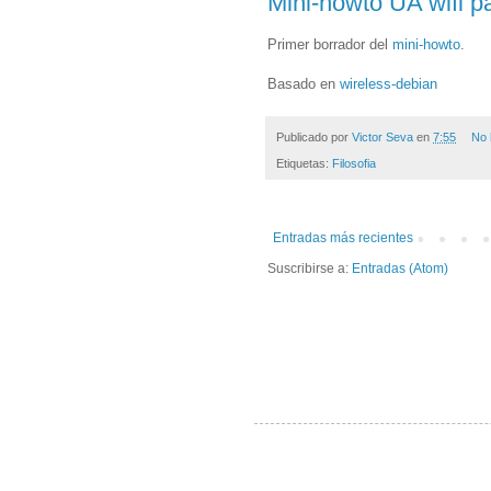
Mini-howto UA wifi p
Primer borrador del
mini-howto
.
Basado en
wireless-debian
Publicado por
Victor Seva
en
7:55
No 
Etiquetas:
Filosofia
Entradas más recientes
Suscribirse a:
Entradas (Atom)