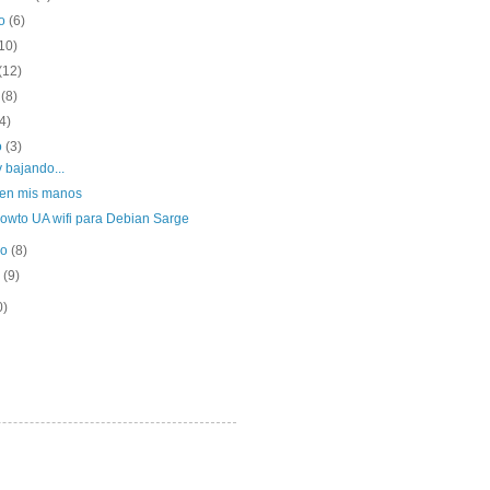
to
(6)
10)
(12)
o
(8)
(4)
o
(3)
 bajando...
 en mis manos
howto UA wifi para Debian Sarge
ro
(8)
o
(9)
0)