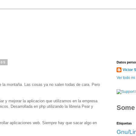
005
Datos perso
Victor 
Ver todo mi 
 la montaña. Las cosas ya no salen todas de cara. Pero
r y mejorar la aplicacion que utilizamos en la empresa
Som
nicos. Desarrollada en php utilizando la libreria Pear y
rollar aplicaciones web. Siempre hay que sacar algo en
Etiquetas
Gnu/Li