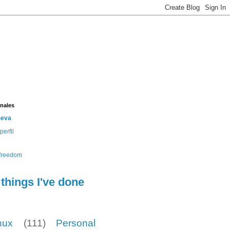
nales
Seva
perfil
e
things I've done
nux
(111)
Personal