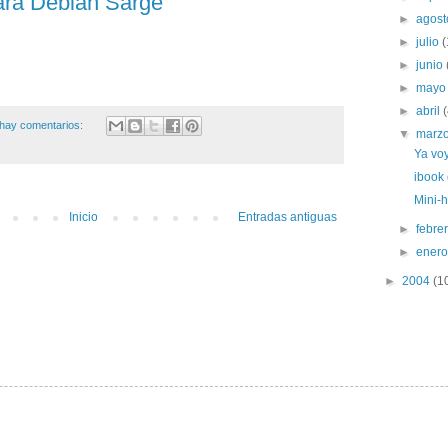
ara Debian Sarge
►
agos
►
julio
(
►
junio
►
may
►
abril
hay comentarios:
▼
marz
Ya voy
ibook
Mini-
Inicio
Entradas antiguas
►
febre
►
ener
►
2004
(1