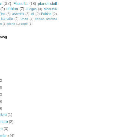
b
(32)
Filosofia
(18)
planet stuff
(9)
debian
(7)
Juegos
(4)
MacOsX
Tips
(3)
asterisk
(3)
All
(2)
Politica
(2)
kamailio
(2)
Uned
(1)
debian asterisk
dn
(1)
plone
(1)
zope
(1)
 blog
2)
3)
2)
6)
0)
embre
(1)
embre
(2)
re
(3)
iembre
(4)