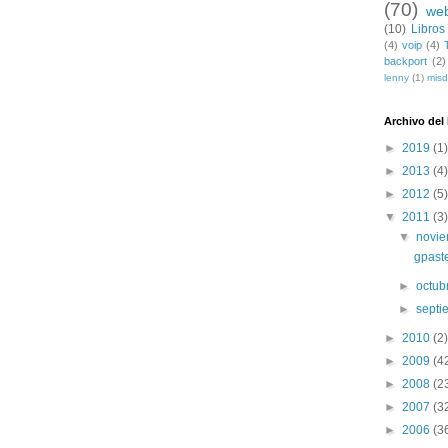
(70)
we
(10)
Libros
(4)
voip
(4)
backport
(2)
lenny
(1)
mis
Archivo del
►
2019
(1)
►
2013
(4)
►
2012
(5)
▼
2011
(3)
▼
novi
gpast
►
octub
►
sept
►
2010
(2)
►
2009
(4
►
2008
(2
►
2007
(3
►
2006
(3