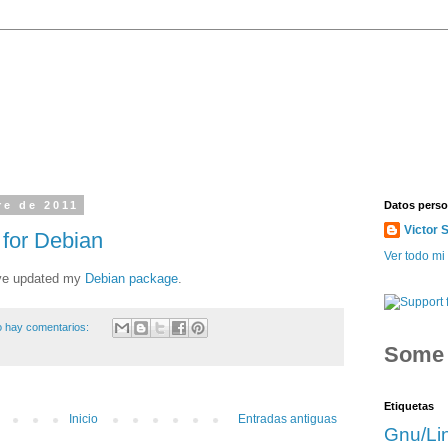
re de 2011
Datos perso
Victor 
 for Debian
Ver todo mi 
I've updated my
Debian package
.
 hay comentarios:
Som
Etiquetas
Inicio
Entradas antiguas
Gnu/Li