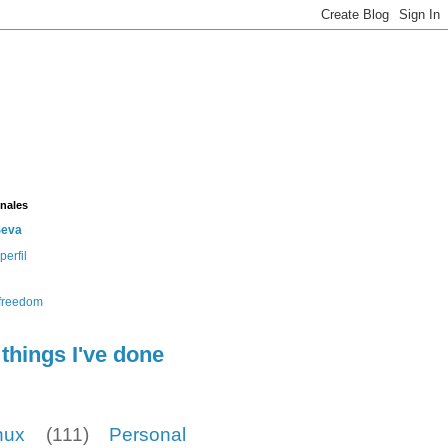
nales
Seva
perfil
e
things I've done
nux
(111)
Personal