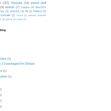
b
(32)
Filosofia
(18)
planet stuff
(9)
debian
(7)
Juegos
(4)
MacOsX
Tips
(3)
asterisk
(3)
All
(2)
Politica
(2)
kamailio
(2)
Uned
(1)
debian asterisk
dn
(1)
plone
(1)
zope
(1)
 blog
embre
(1)
e 2.0 packaged for Debian
re
(1)
iembre
(1)
2)
3)
2)
6)