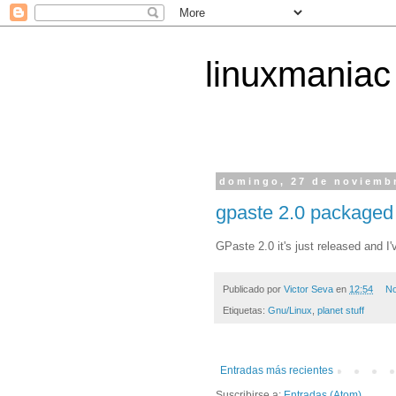
linuxmaniac
domingo, 27 de noviemb
gpaste 2.0 packaged
GPaste 2.0 it's just released and 
Publicado por
Victor Seva
en
12:54
No
Etiquetas:
Gnu/Linux
,
planet stuff
Entradas más recientes
Suscribirse a:
Entradas (Atom)