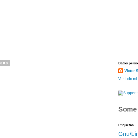
2009
Datos perso
Victor 
Ver todo mi 
Som
Etiquetas
Gnu/Li