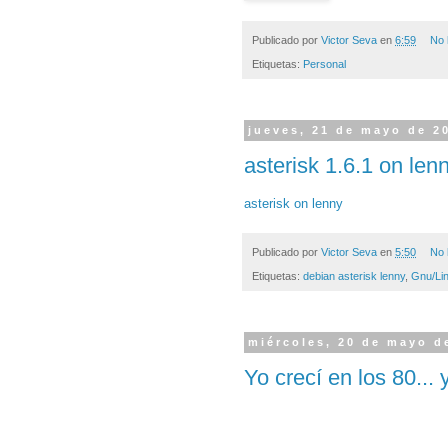
Publicado por
Victor Seva
en
6:59
No 
Etiquetas:
Personal
jueves, 21 de mayo de 2
asterisk 1.6.1 on len
asterisk on lenny
Publicado por
Victor Seva
en
5:50
No 
Etiquetas:
debian asterisk lenny
,
Gnu/Li
miércoles, 20 de mayo d
Yo crecí en los 80... 