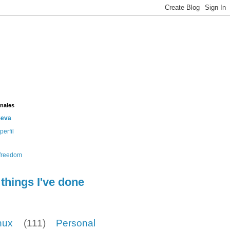
nales
Seva
perfil
e
things I've done
nux
(111)
Personal