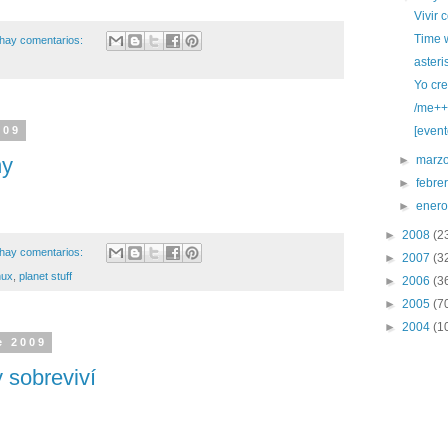
Vivir 
Time 
hay comentarios:
asteri
Yo cre
/me++
[event
009
ny
►
marz
►
febre
►
ener
►
2008
(2
hay comentarios:
►
2007
(3
nux
,
planet stuff
►
2006
(3
►
2005
(7
►
2004
(1
e 2009
y sobreviví