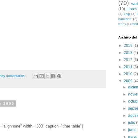
(70)
we
(10)
Libros
(4)
voip
(4)
backport
(2)
lenny
(1)
mis
Archivo del
►
2019
(1)
►
2013
(4)
►
2012
(5)
►
2011
(3)
►
2010
(2)
hay comentarios:
▼
2009
(4
►
dici
►
novi
►
octub
e 2009
►
sept
►
agos
►
julio
(
="alignnone" width="300" caption="time table"]
►
junio
▼
may