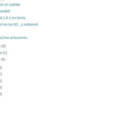
con un autista.
wasted
sk 1.6.1 on lenny
cí en los 80... y sobreviví
o] /me at tucamon
o
(6)
ro
(1)
o
(4)
3)
2)
6)
0)
0)