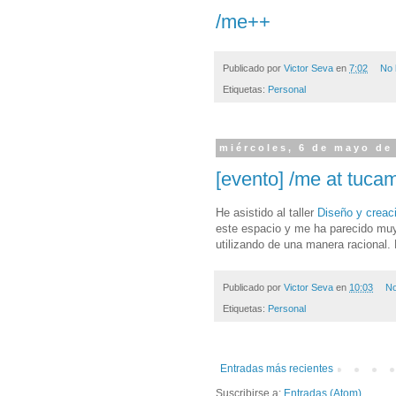
/me++
Publicado por
Victor Seva
en
7:02
No 
Etiquetas:
Personal
miércoles, 6 de mayo de
[evento] /me at tuca
He asistido al taller
Diseño y creaci
este espacio y me ha parecido muy
utilizando de una manera racional.
Publicado por
Victor Seva
en
10:03
No
Etiquetas:
Personal
Entradas más recientes
Suscribirse a:
Entradas (Atom)