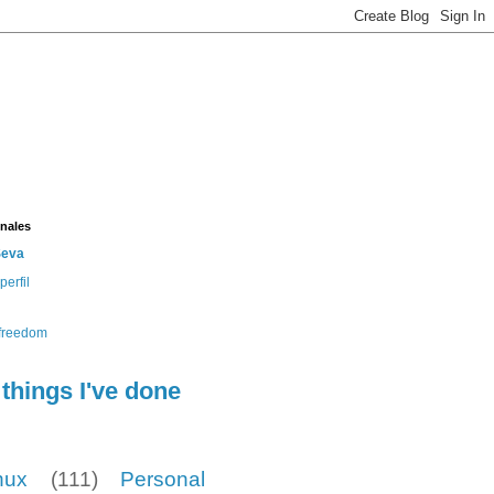
nales
Seva
perfil
e
things I've done
nux
(111)
Personal