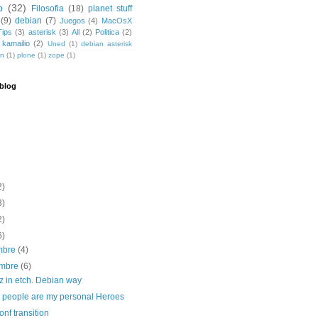
b
(32)
Filosofia
(18)
planet stuff
(9)
debian
(7)
Juegos
(4)
MacOsX
Tips
(3)
asterisk
(3)
All
(2)
Politica
(2)
kamailio
(2)
Uned
(1)
debian asterisk
dn
(1)
plone
(1)
zope
(1)
 blog
2)
3)
2)
6)
embre
(4)
embre
(6)
z in etch. Debian way
 people are my personal Heroes
nf transition