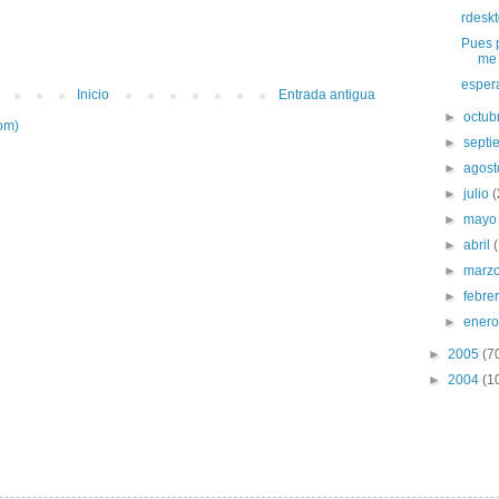
rdeskt
Pues 
me f
esper
Inicio
Entrada antigua
►
octub
om)
►
sept
►
agos
►
julio
(
►
may
►
abril
►
marz
►
febre
►
ener
►
2005
(7
►
2004
(1