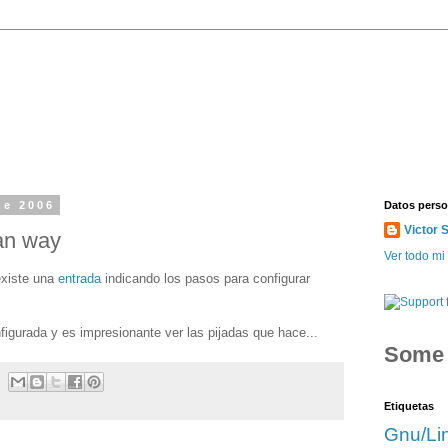
de 2006
Datos perso
Victor 
an way
Ver todo mi 
existe una
entrada
indicando los pasos para configurar
gurada y es impresionante ver las pijadas que hace...
Som
Etiquetas
Gnu/Li