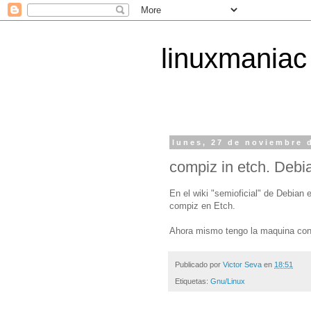
linuxmaniac
lunes, 27 de noviembre 
compiz in etch. Debi
En el wiki "semioficial" de Debian 
compiz en Etch.
Ahora mismo tengo la maquina confi
Publicado por
Victor Seva
en
18:51
Etiquetas:
Gnu/Linux