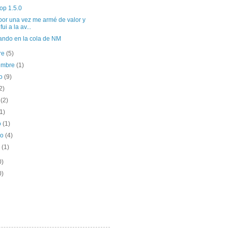
op 1.5.0
por una vez me armé de valor y
ui a la av...
ando en la cola de NM
re
(5)
iembre
(1)
to
(9)
2)
o
(2)
(1)
o
(1)
ro
(4)
o
(1)
0)
0)