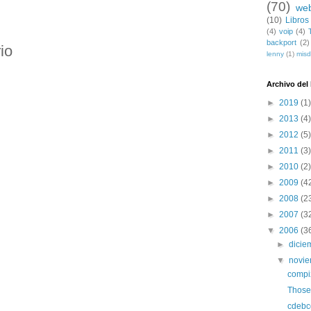
(70)
we
(10)
Libros
(4)
voip
(4)
backport
(2)
io
lenny
(1)
mis
Archivo del
►
2019
(1)
►
2013
(4)
►
2012
(5)
►
2011
(3)
►
2010
(2)
►
2009
(4
►
2008
(2
►
2007
(3
▼
2006
(3
►
dici
▼
novi
compi
Those
cdebco